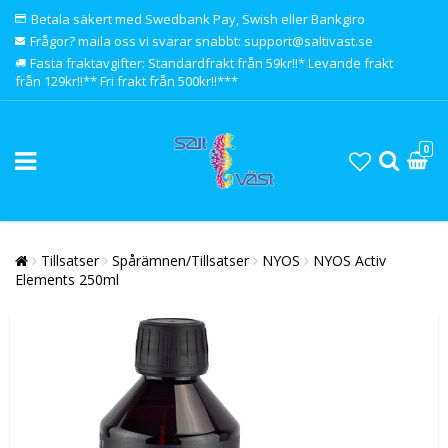
Betala säkert med Swedbank Pay, Swish eller Bankgiro
Frågor? maila oss vi svarar snabbt: support@saltivast.se
Fasta fraktavgifter: Standardfrakt från 59kr!!* Levande frakt
från 129kr!!** Fri frakt från 500kr!!***
0
Tillsatser
Spårämnen/Tillsatser
NYOS
NYOS Activ
Elements 250ml