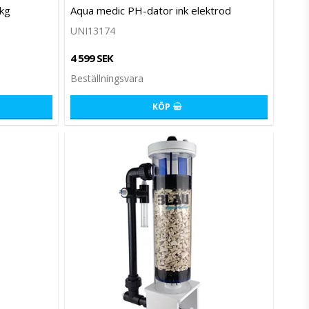
Lägg till i favoritlistan
Lägg til
kg
Aqua medic PH-dator ink elektrod
UNI13174
4 599 SEK
Beställningsvara
KÖP