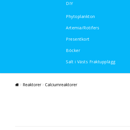
DIY
Phytoplankton
Artemia/Rotifers
Presentkort
Böcker
Salt i Västs Fraktupplägg
Reaktorer
Calciumreaktorer