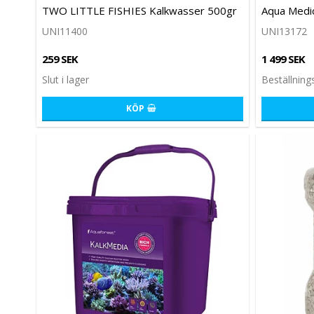
Lägg till i 
TWO LITTLE FISHIES Kalkwasser 500gr
Aqua Medic
UNI11400
UNI13172
259 SEK
1 499 SEK
Slut i lager
Beställning
KÖP