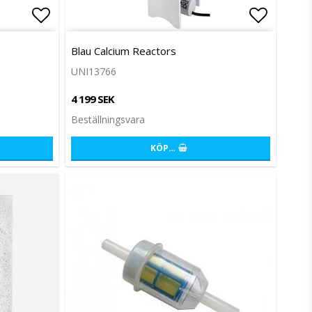
Lägg till i favoritlistan
Lägg til
Blau Calcium Reactors
UNI13766
4 199 SEK
Beställningsvara
KÖP…