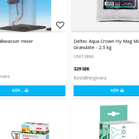
favoritlistan
Lägg till i favoritlistan
lkwasser mixer
Deltec Aqua Crown Hy Mag M
Granulate - 2,5 kg
UNI13866
329 SEK
svara
Beställningsvara
KÖP…
KÖP