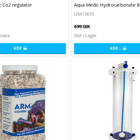
favoritlistan
Lägg till i favoritlistan
 Co2 regulator
Aqua Medic Hydrocarbonate 8
UNI13635
699 SEK
svara
Slut i Lager
KÖP
KÖP…