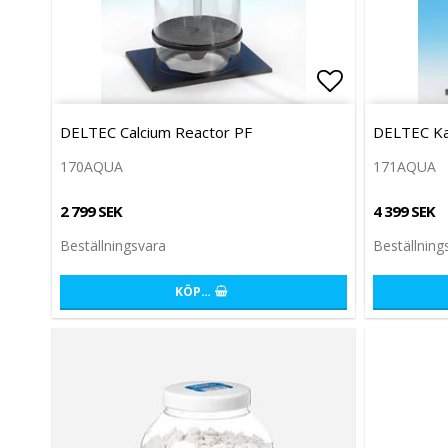
Lägg till i 
DELTEC Calcium Reactor PF
DELTEC Ka
170AQUA
171AQUA
2 799 SEK
4 399 SEK
Beställningsvara
Beställning
KÖP…