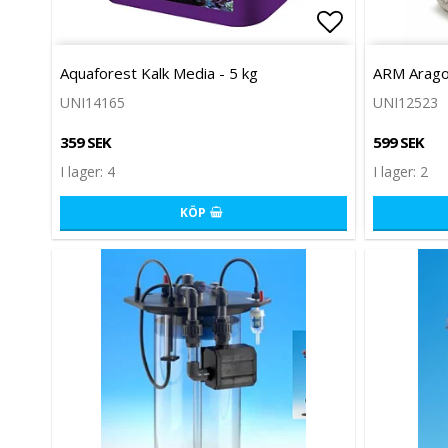
Lägg till i 
Aquaforest Kalk Media - 5 kg
ARM Arago
UNI14165
UNI12523
359 SEK
599 SEK
I lager: 4
I lager: 2
KÖP