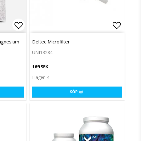
Lägg till i favoritlistan
Lägg til
agnesium
Deltec Microfilter
UNI13284
169 SEK
I lager: 4
KÖP