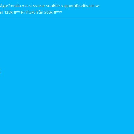
rågor? maila oss vi svarar snabbt: support@saltivast.se
n 129kr!!** Fri frakt från 500kr!!***
g
s