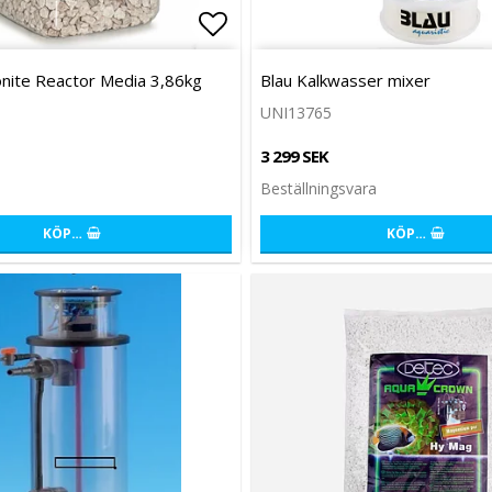
favoritlistan
Lägg till i favoritlistan
nite Reactor Media 3,86kg
Blau Kalkwasser mixer
UNI13765
3 299 SEK
Beställningsvara
KÖP…
KÖP…