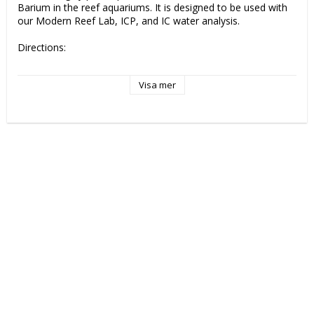
Barium in the reef aquariums. It is designed to be used with 
our Modern Reef Lab, ICP, and IC water analysis.

Directions:

Use and dose only as recommended in the Modern Reef 
Visa mer
Lab, ICP, and IC water analysis “Anomalies” section.