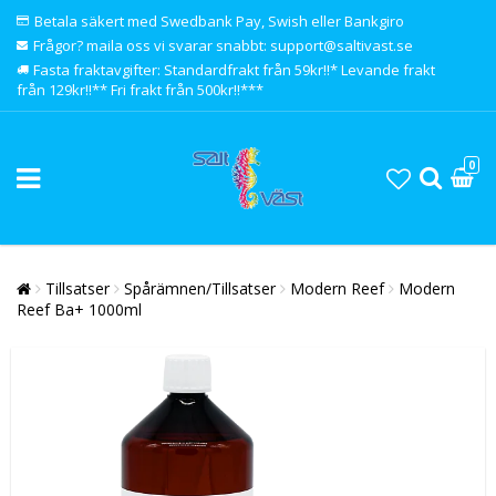
Betala säkert med Swedbank Pay, Swish eller Bankgiro
Frågor? maila oss vi svarar snabbt: support@saltivast.se
Fasta fraktavgifter: Standardfrakt från 59kr!!* Levande frakt
från 129kr!!** Fri frakt från 500kr!!***
0
Tillsatser
Spårämnen/Tillsatser
Modern Reef
Modern
Reef Ba+ 1000ml