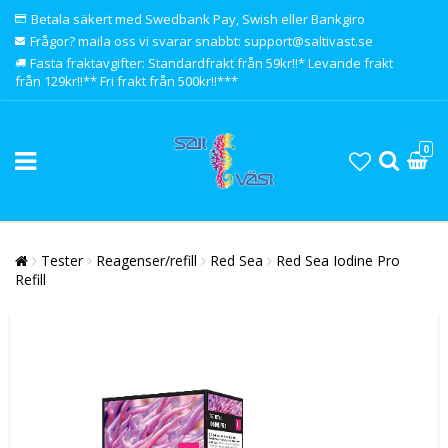
Betala säkert med Swedbank Pay, Swish eller Bankgiro
Frågor? maila oss vi svarar snabbt: support@saltivast.se
Fasta fraktavgifter: Standardfrakt från 59kr!!* Levande frakt
från 129kr!!** Fri frakt från 500kr!!***
0
Tester
Reagenser/refill
Red Sea
Red Sea Iodine Pro
Refill