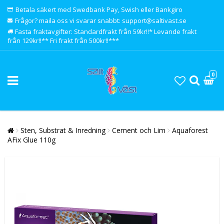
Betala säkert med Swedbank Pay, Swish eller Bankgiro
Frågor? maila oss vi svarar snabbt: support@saltivast.se
Fasta fraktavgifter: Standardfrakt från 59kr!!* Levande frakt
från 129kr!!** Fri frakt från 500kr!!***
0
Sten, Substrat & Inredning
Cement och Lim
Aquaforest
AFix Glue 110g