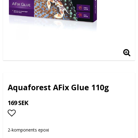
Aquaforest AFix Glue 110g
169 SEK
Lägg till i favoritlistan
2-komponents epoxi