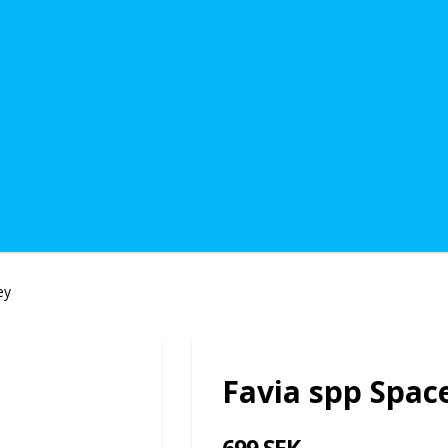
ey
Favia spp Spa