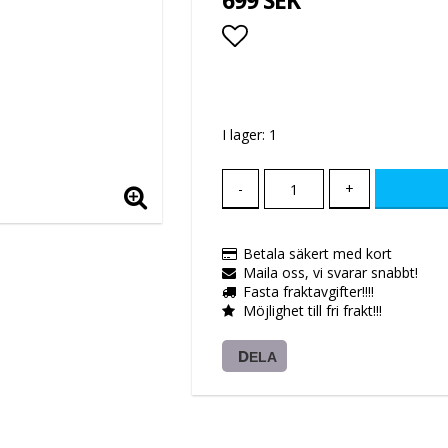
699 SEK
Lägg till i favoritlis
I lager: 1
-
+
Betala säkert med kort
Maila oss, vi svarar snabbt!
Fasta fraktavgifter!!!!
Möjlighet till fri frakt!!!
DELA