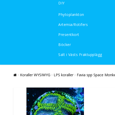
DIY
Phytoplankton
Artemia/Rotifers
Presentkort
Böcker
Salt i Västs Fraktupplägg
Koraller WYSIWYG
LPS koraller
Favia spp Space Monk