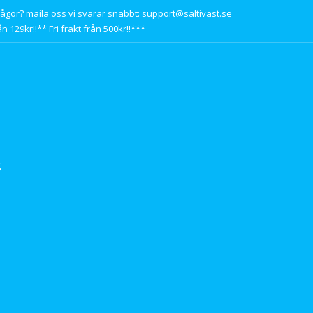
rågor? maila oss vi svarar snabbt: support@saltivast.se
n 129kr!!** Fri frakt från 500kr!!***
g
s