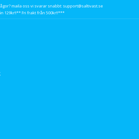
rågor? maila oss vi svarar snabbt: support@saltivast.se
n 129kr!!** Fri frakt från 500kr!!***
g
s