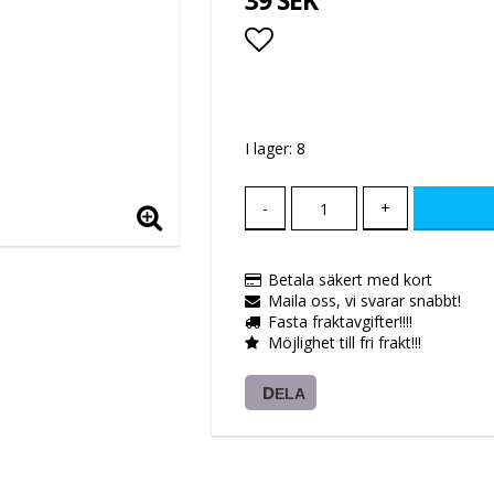
39 SEK
Lägg till i favoritlis
I lager: 8
-
+
Betala säkert med kort
Maila oss, vi svarar snabbt!
Fasta fraktavgifter!!!!
Möjlighet till fri frakt!!!
DELA