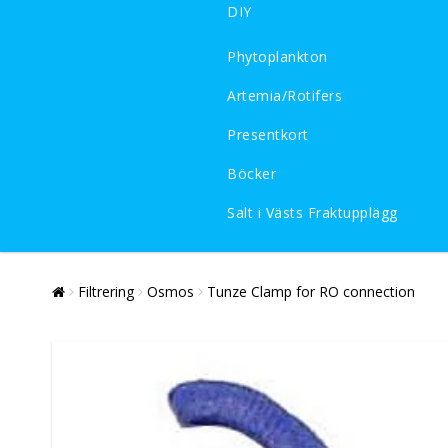
DIY
Phytoplankton
Artemia/Rotifers
Presentkort
Böcker
Salt i Västs Fraktupplägg
Filtrering
Osmos
Tunze Clamp for RO connection