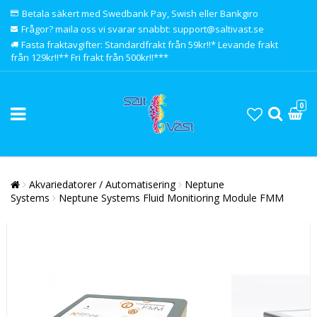
Betala säkert med Swedbank Pay, Swish eller Bankgiro
Frågor? maila oss vi svarar snabbt: support@saltivast.se
Fasta fraktavgifter: Standardfrakt från 59kr!!* Levande frakt
från 129kr!!** Fri frakt från 500kr!!***
0
Akvariedatorer / Automatisering
Neptune
Systems
Neptune Systems Fluid Monitioring Module FMM